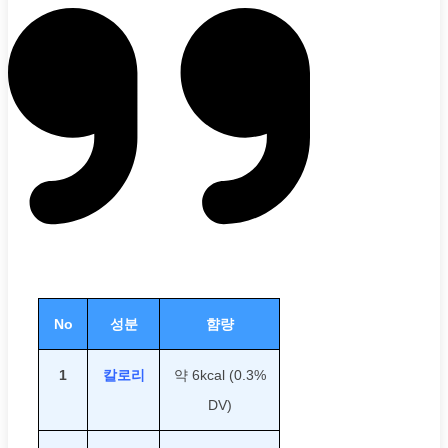
No
성분
햠량
1
칼로리
약 6kcal (0.3%
DV)