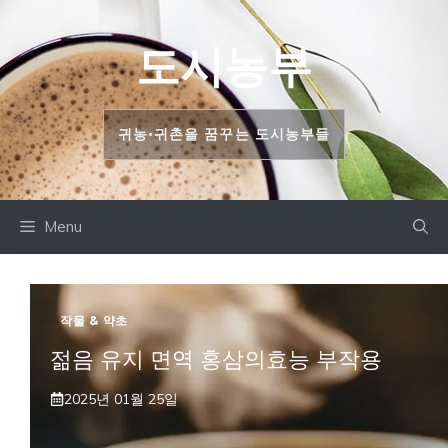
컨
텐
도시농부
츠
로
건
귀농•귀촌을 꿈꾸는 도시농부들
너
뛰
기
Menu
작물 & 약초
젊음 유지 면역 홍삼의효능 부작용
2025년 01월 25일