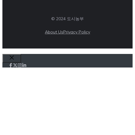
© 2024 도시농부
About Us
Privacy Policy
Close