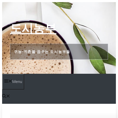
컨
텐
츠
도시농부
로
건
너
귀농•귀촌을 꿈꾸는 도시농부들
뛰
기
Menu