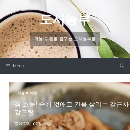
컨
텐
도시농부
츠
로
건
귀농•귀촌을 꿈꾸는 도시농부들
너
뛰
기
Menu
작물 & 약초
칡 효능! 숙취 없애고 간을 살리는 갈근차
갈근탕
2025년 02월 10일