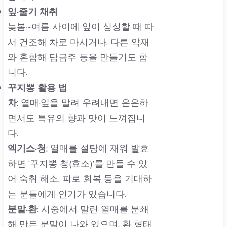
잎·줄기 채취
늦봄~여름 사이에 잎이 싱싱할 때 따
서 건조해 차로 마시거나, 다른 약재
와 혼합해 담금주 등을 만들기도 합
니다.
꾸지뽕 활용 법
차
: 열매·잎을 말려 우려내면 은은하
면서도 특유의 향과 맛이 느껴집니
다.
엑기스·청
: 열매를 설탕에 재워 발효
하면 ‘꾸지뽕 청(효소)’를 만들 수 있
어 숙취 해소, 피로 회복 등을 기대하
는 분들에게 인기가 있습니다.
분말·환
: 시중에서 말린 열매를 분쇄
해 만든 분말이 나와 있으며, 환 형태