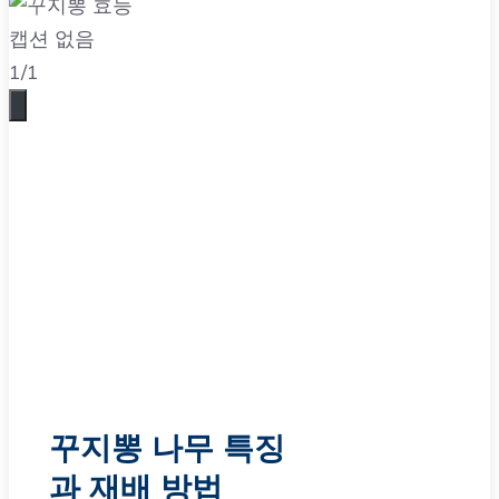
캡션 없음
1
/
1
꾸지뽕 나무 특징
과 재배 방법