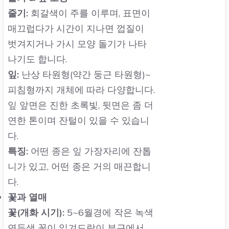
줄기:
회갈색이 주를 이루며, 표면이
매끄럽다가 시간이 지나면 껍질이
벗겨지거나 가시 모양 돌기가 나타
나기도 합니다.
잎:
난상 타원형(약간 둥근 타원형)~
피침형까지 개체에 따라 다양합니다.
잎 앞면은 진한 초록빛, 뒷면은 좀 더
연한 톤이며 잔털이 있을 수 있습니
다.
특징:
어떤 종은 잎 가장자리에 잔톱
니가 있고, 어떤 종은 거의 매끈합니
다.
꽃과 열매
꽃(개화 시기):
5~6월경에 작은 녹색
연두색 꽃이 잎겨드랑이 부근에서