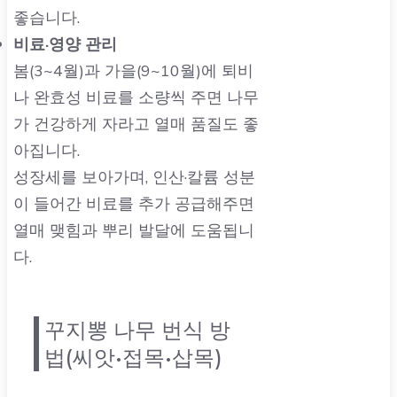
좋습니다.
비료·영양 관리
봄(3~4월)과 가을(9~10월)에 퇴비
나 완효성 비료를 소량씩 주면 나무
가 건강하게 자라고 열매 품질도 좋
아집니다.
성장세를 보아가며, 인산·칼륨 성분
이 들어간 비료를 추가 공급해주면
열매 맺힘과 뿌리 발달에 도움됩니
다.
꾸지뽕 나무 번식 방
법(씨앗•접목•삽목)