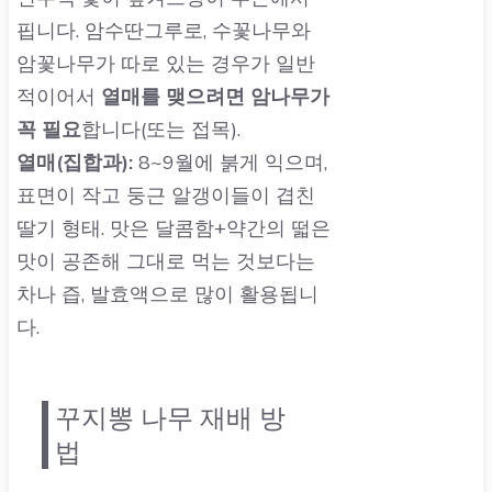
핍니다. 암수딴그루로, 수꽃나무와
암꽃나무가 따로 있는 경우가 일반
적이어서
열매를 맺으려면 암나무가
꼭 필요
합니다(또는 접목).
열매(집합과):
8~9월에 붉게 익으며,
표면이 작고 둥근 알갱이들이 겹친
딸기 형태. 맛은 달콤함+약간의 떫은
맛이 공존해 그대로 먹는 것보다는
차나 즙, 발효액으로 많이 활용됩니
다.
꾸지뽕 나무 재배 방
법