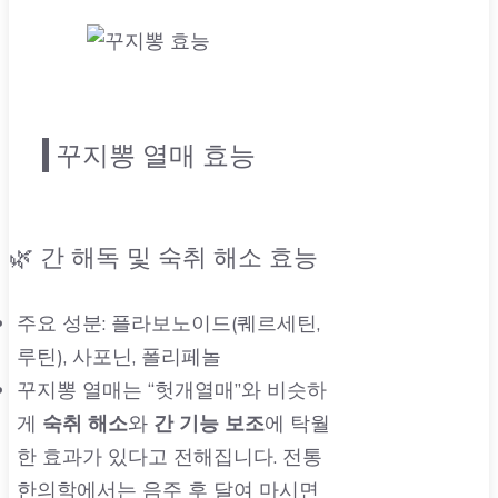
꾸지뽕 열매 효능
🌿 간 해독 및 숙취 해소 효능
주요 성분: 플라보노이드(퀘르세틴,
루틴), 사포닌, 폴리페놀
꾸지뽕 열매는 “헛개열매”와 비슷하
게
숙취 해소
와
간 기능 보조
에 탁월
한 효과가 있다고 전해집니다. 전통
한의학에서는 음주 후 달여 마시면