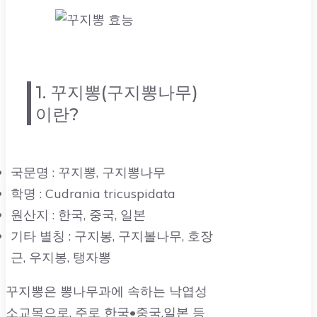
1. 꾸지뽕(구지뽕나무)
이란?
국문명 : 꾸지뽕, 구지뽕나무
학명 : Cudrania tricuspidata
원산지 : 한국, 중국, 일본
기타 별칭 : 구지봉, 구지볼나무, 호장
근, 우지봉, 탱자뽕
꾸지뽕은 뽕나무과에 속하는 낙엽성
소교목으로, 주로 한국•중국,일본 등