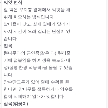
씨앗 번식
잘 익은 꾸지뽕 열매에서 씨앗을 채
취해 파종하는 방식입니다.
발아율이 낮고, 실제 열매가 달리기
까지 시간이 오래 걸리는 단점이 있
습니다.
접목
뽕나무과의 근연종(같은 과) 뿌리줄
기에 접붙임을 하여 생육 속도와 내
성(질병·환경 적응력)을 올릴 수 있습
니다.
암수딴그루가 있어 열매 수확을 원
한다면, 암나무를 접목하거나 암수를
함께 식재해야 열매가 맺힙니다.
삽목(꺾꽂이)