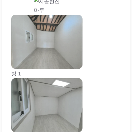
방 1
방2