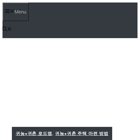
컨
Menu
텐
츠
로
건
너
뛰
기
귀농•귀촌 로드맵
,
귀농•귀촌 주택 마련 방법