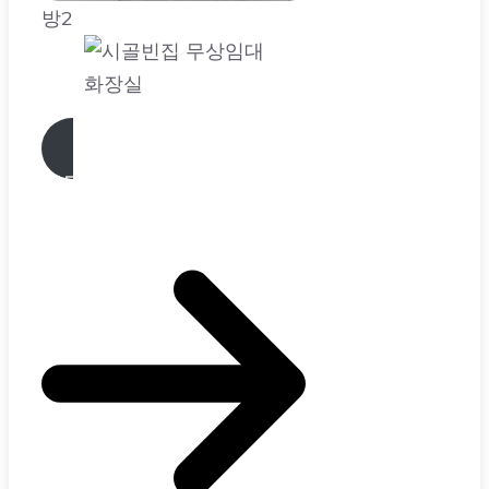
화장실
주말농장 농막 설치기준 5
도2촌을 꿈꾸며